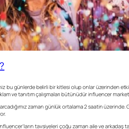
r?
z bu günlerde belirli bir kitlesi olup onlar üzerinden etk
reklam ve tanıtım çalışmaları bütünüdür influencer market
yada harcadığımız zaman günlük ortalama 2 saatin üzeri
or.
üş influencer’ların tavsiyeleri çoğu zaman aile ve arkadaş 