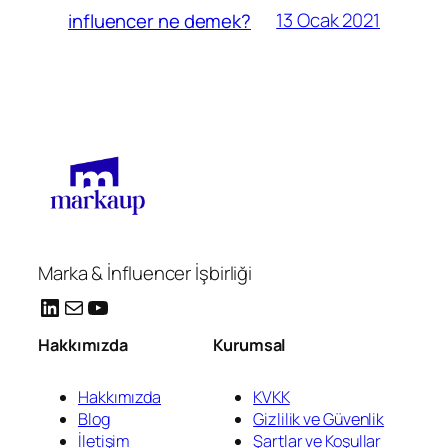
13 Ocak 2021
influencer ne demek?
Marka & İnfluencer İşbirliği
LinkedIn
E-posta
YouTube
Hakkımızda
Kurumsal
Hakkımızda
KVKK
Blog
Gizlilik ve Güvenlik
İletişim
Şartlar ve Koşullar