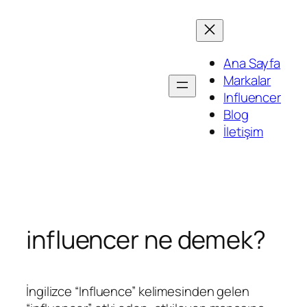
İçeriğe
geç
Ana Sayfa
Markalar
Influencer
Blog
İletişim
influencer ne demek?
İngilizce “Influence” kelimesinden gelen